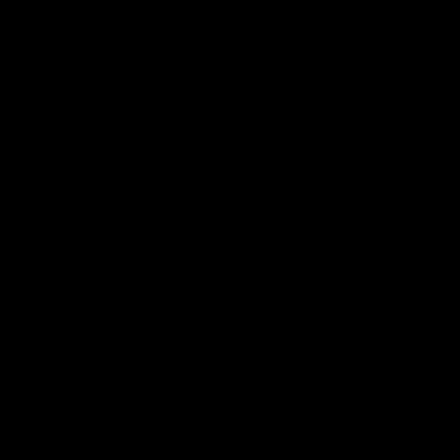
登录
注册