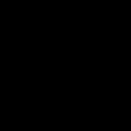
Anmelden
Registrieren