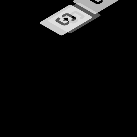
Wird geladen …