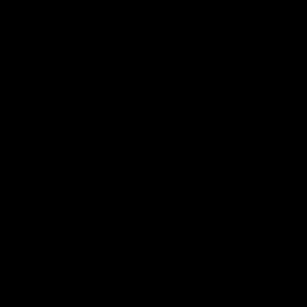
Anmelden
Registrieren