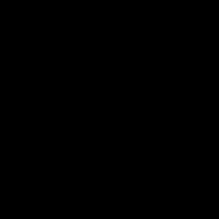
Anmelden
Registrieren