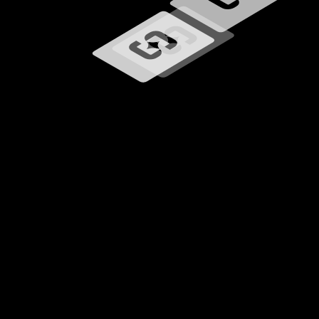
Wird geladen …