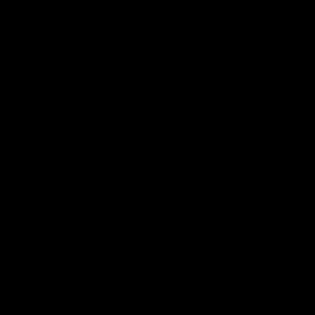
Anmelden
Registrieren