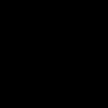
Anmelden
Registrieren