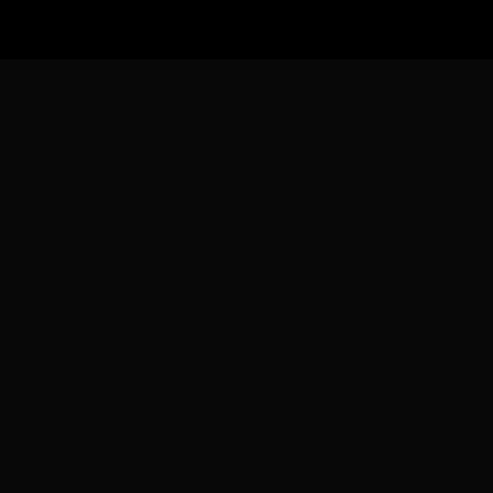
Casino
Sport
20 Coins
Mehr von Voltent