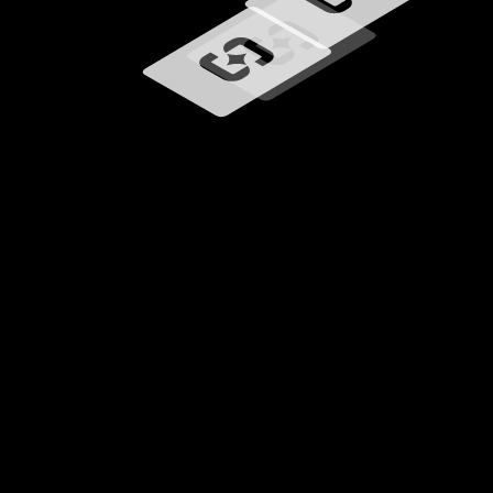
Cargando