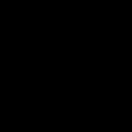
Iniciar
Registrar
sesión