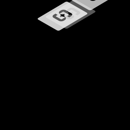
Cargando