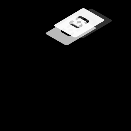
Cargando