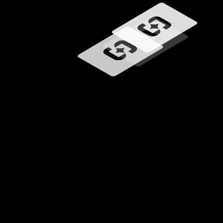
Cargando