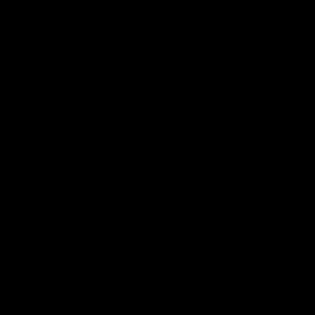
Connexion
S'inscrire