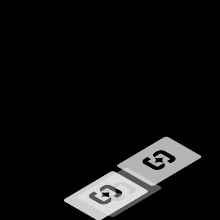
Chargement