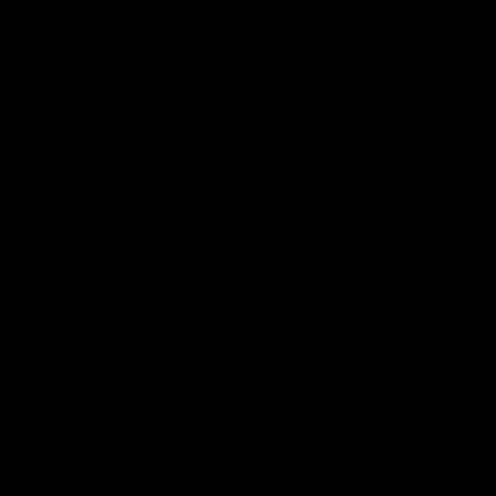
Bejelentkezés
Regisztráció