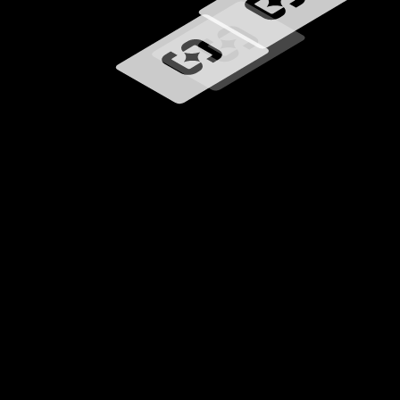
Betöltés