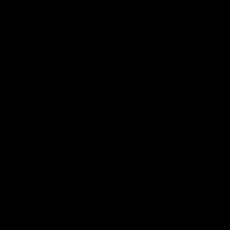
Bejelentkezés
Regisztráció