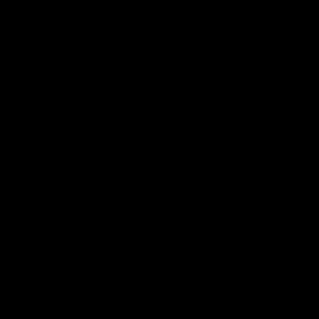
Bejelentkezés
Regisztráció