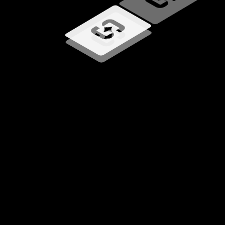
Betöltés