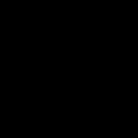
Bejelentkezés
Regisztráció