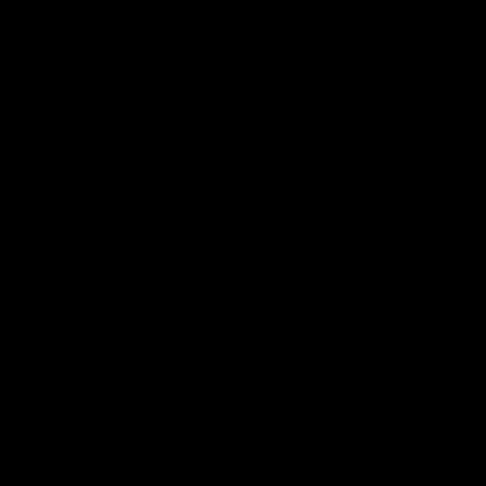
isztráció