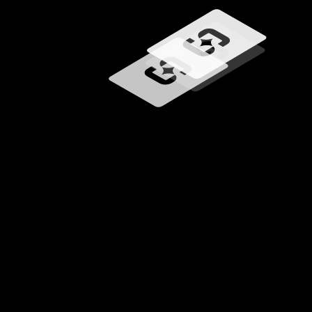
Betöltés