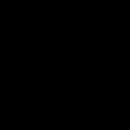
Bejelentkezés
Regisztráció