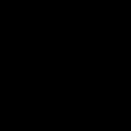
Bejelentkezés
Regisztráció