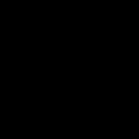
Bejelentkezés
Regisztráció