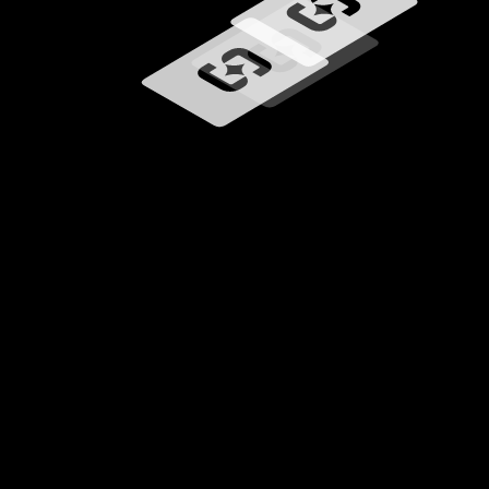
Betöltés