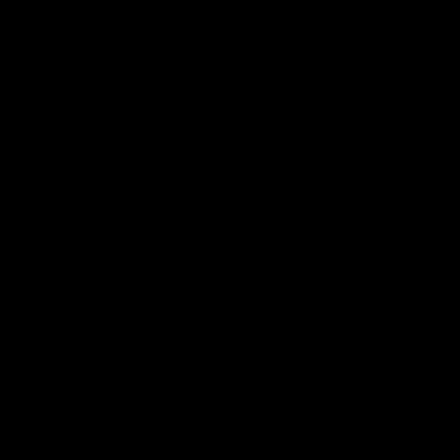
Masuk
Daftar