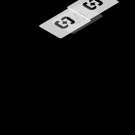
Memuat