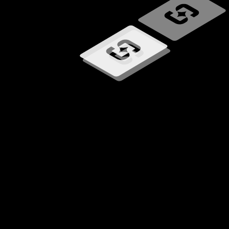
Memuat