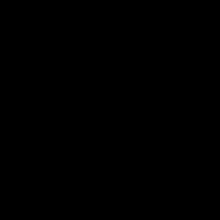
trer
g