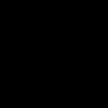
trer
g