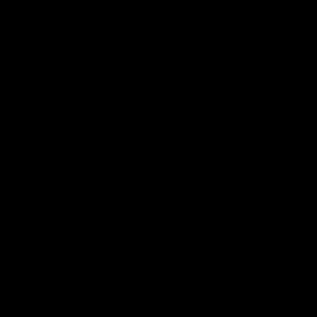
Regis
Logg inn
Kasino
Sport
de
Søk