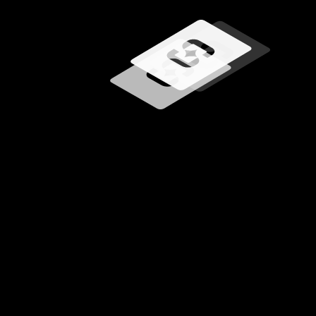
Laster inn