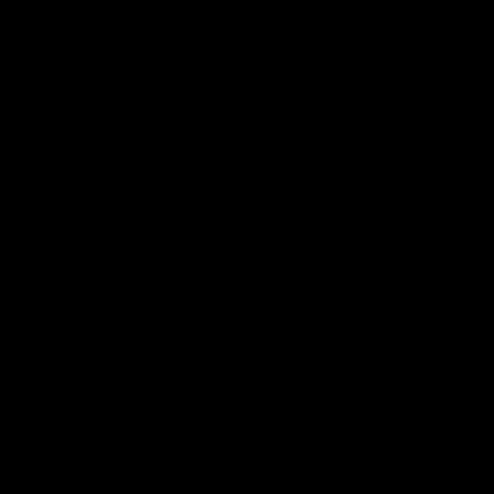
Meny
Søk
Chat
Spillkupong
Kasino