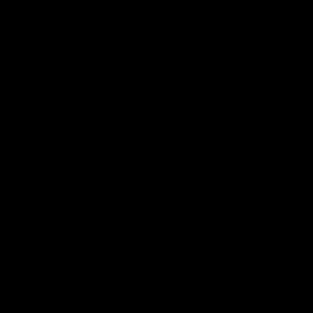
Zare
Zaloguj się
Kasyno
Sport
Wyszukaj