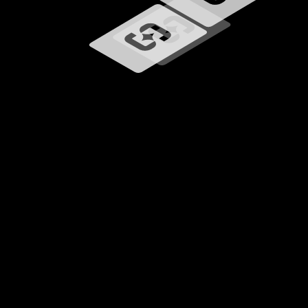
Ładowanie