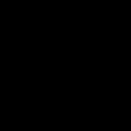
Zare
Zaloguj się
Kasyno
Sport
Wyszukaj