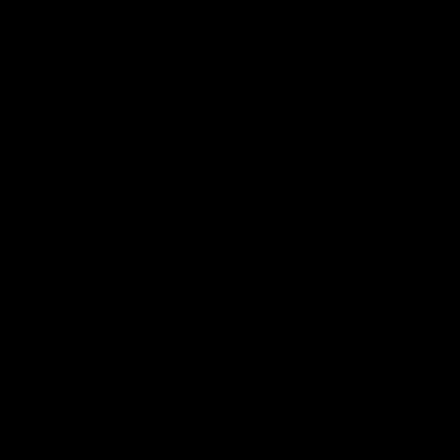
Conectar-
Registrar-se
se