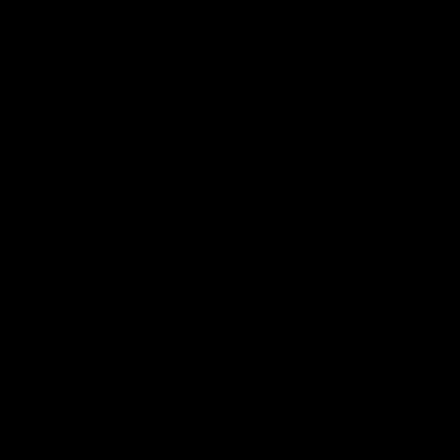
Вход
Регистрация