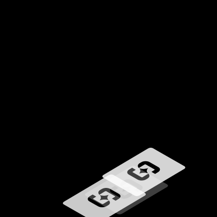
Загрузка