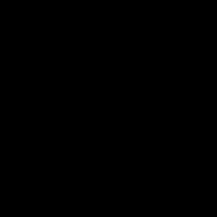
Вход
Регистрация