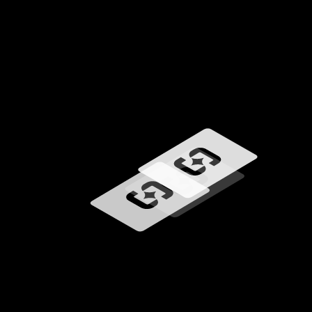
Загрузка