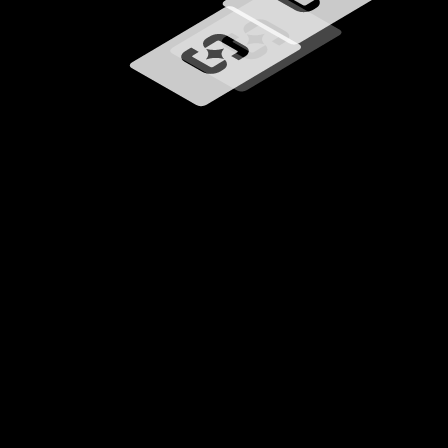
Učitavanje