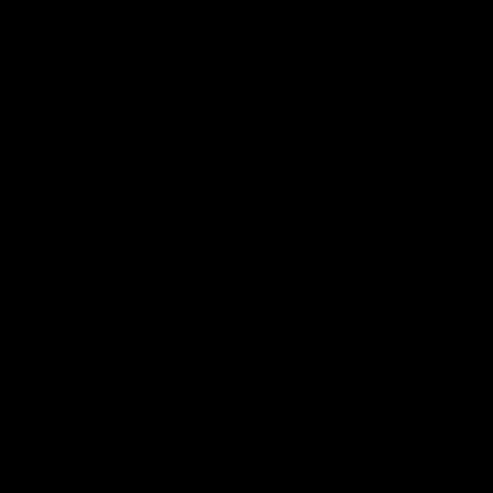
Prijava
Registracija