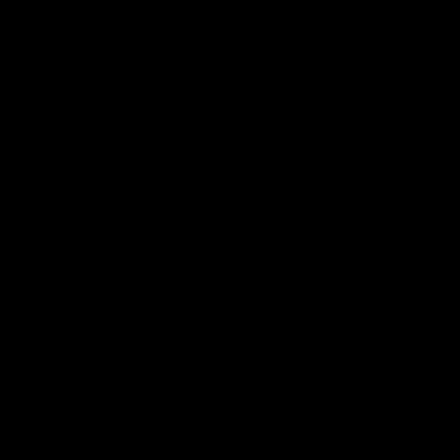
Giriş
Kaydol
Yap