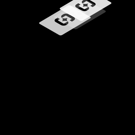
Đang tải