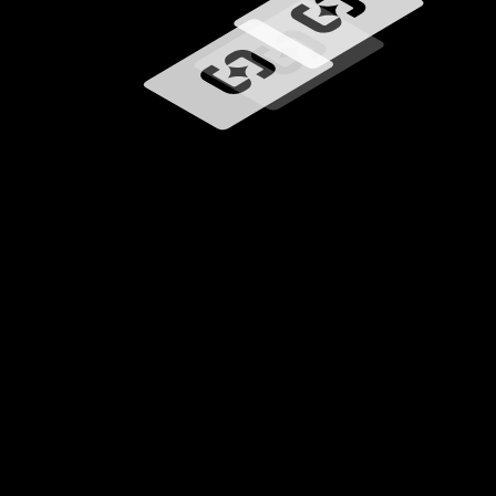
Đang tải