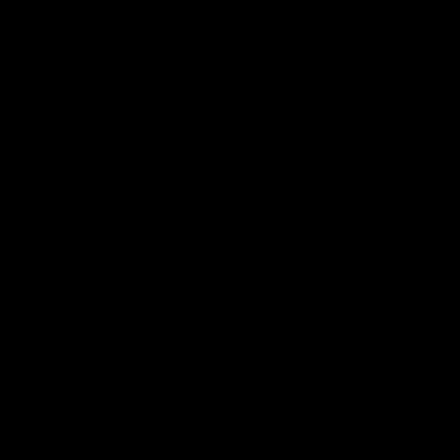
Đăng
Đăng ký
nhập