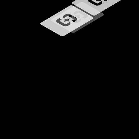
Đang tải