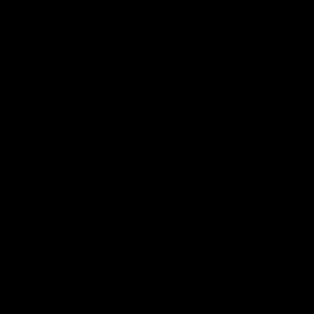
Đăng
Đăng ký
nhập