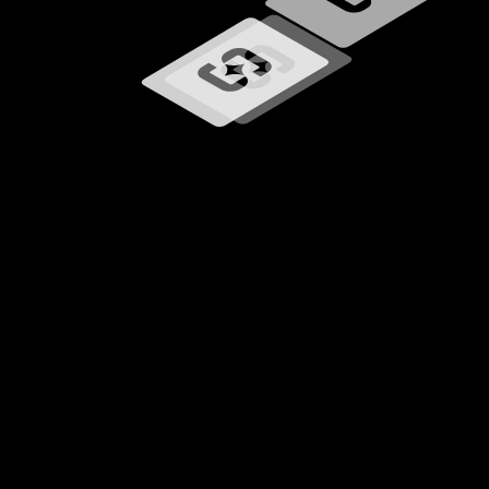
Đang tải