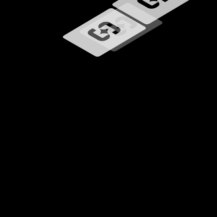
Đang tải