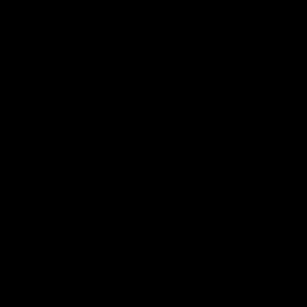
Đăng
Đăng ký
nhập