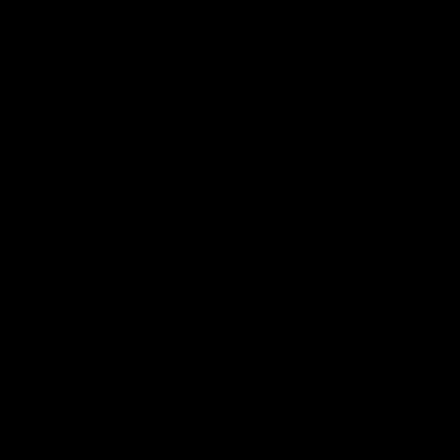
Đăng
Đăng ký
nhập