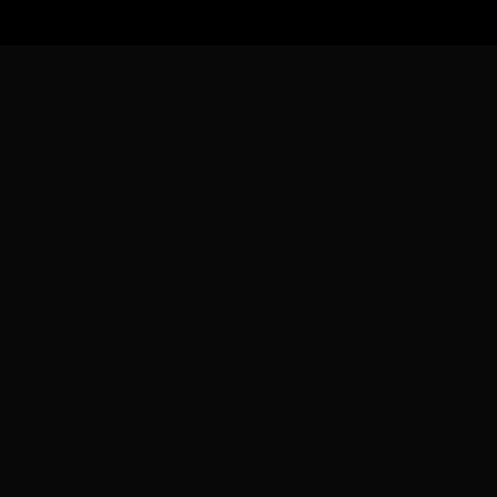
菜单
搜索
聊天室
奖励
体育
赌场
体育
游戏商