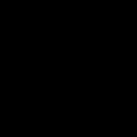
登录
注册