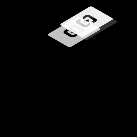
Wird geladen …