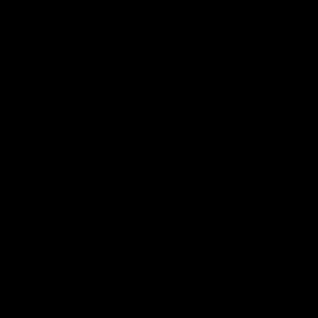
Anmelden
Registr
Casino
Sport
Suchen