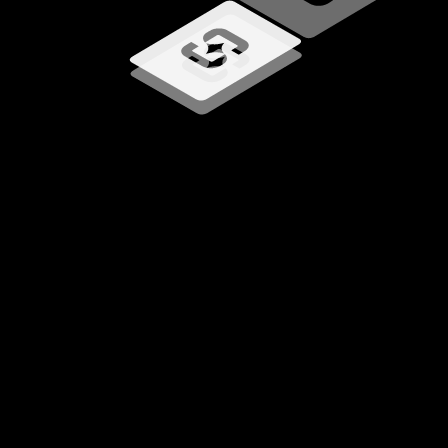
Cargando