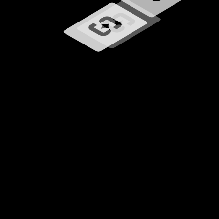
Chargement