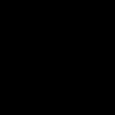
Connexion
S'inscrire